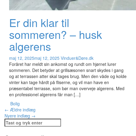
Er din klar til
sommeren? – husk
algerens
maj 12, 2025
maj 12, 2025
Vinduer&Døre.dk
Foråret har meldt sin ankomst og rundt om hjørnet lurer
sommeren. Det betyder at grillsæsonen snart skydes i gang
og at terrassen atter skal tages brug. Men den våde og kolde
vinter kan tage hårdt på fliserne, og vil man have en
præsentabel terrasse, som bør man overveje algerens. Med
en professionel algerens får man […]
Bolig
Indlægsnavigation
←
Ældre indlæg
Nyere indlæg
→
Søg
efter: