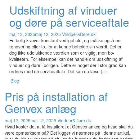
Udskiftning af vinduer
og døre på serviceaftale
maj 12, 2025
maj 12, 2025
Vinduer&Døre.dk
En bolig kræver konstant vedligehold, og måske også en
renovering eller to, for at kunne beholde sin værdi. Det er
dog ikke udelukkende værdien som er vigtig, men bo-
kvaliteten. For eksempel kan det handle om udskiftning af
vinduer og døre i boligen. Dette er noget der i stor grad kan
ordnes med en serviceaftale. Det kan du læse […]
Blog
Pris på installation af
Genvex anlæg
maj 12, 2025
maj 12, 2025
Vinduer&Døre.dk
Hvad koster det at få installeret et Genvex anlæg og hvad skal du
være opmærksom på? Det kigger vi nærmere på i denne artikel,
hvor du bliver klogere på alt lige fra hvordan du finder den bedste