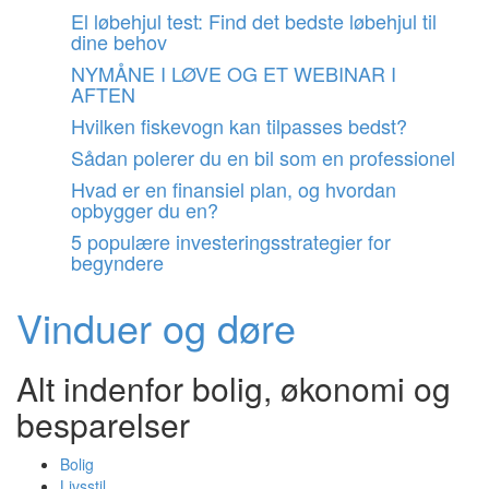
Videre
El løbehjul test: Find det bedste løbehjul til
til
dine behov
indhold
NYMÅNE I LØVE OG ET WEBINAR I
AFTEN
Hvilken fiskevogn kan tilpasses bedst?
Sådan polerer du en bil som en professionel
Hvad er en finansiel plan, og hvordan
opbygger du en?
5 populære investeringsstrategier for
begyndere
Vinduer og døre
Alt indenfor bolig, økonomi og
besparelser
Bolig
Livsstil