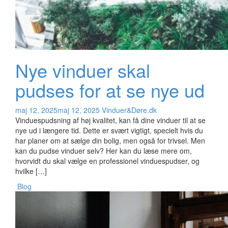
Nye vinduer skal
pudses for at se nye ud
maj 12, 2025
maj 12, 2025
Vinduer&Døre.dk
Vinduespudsning af høj kvalitet, kan få dine vinduer til at se
nye ud i længere tid. Dette er svært vigtigt, specielt hvis du
har planer om at sælge din bolig, men også for trivsel. Men
kan du pudse vinduer selv? Her kan du læse mere om,
hvorvidt du skal vælge en professionel vinduespudser, og
hvilke […]
Blog