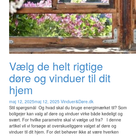
Vælg de helt rigtige
døre og vinduer til dit
hjem
maj 12, 2025
maj 12, 2025
Vinduer&Døre.dk
Stil spørgsmål Og hvad skal du bruge energimærket til? Som
boligejer kan valg af døre og vinduer virke både kedeligt og
svært. For hvilke parametre skal vi vælge ud fra? I denne
artikel vil vi forsøge at overskueliggøre valget af døre og
vinduer til dit hjem. For det behøver ikke at være hverken