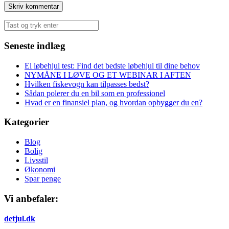
Søg
efter:
Seneste indlæg
El løbehjul test: Find det bedste løbehjul til dine behov
NYMÅNE I LØVE OG ET WEBINAR I AFTEN
Hvilken fiskevogn kan tilpasses bedst?
Sådan polerer du en bil som en professionel
Hvad er en finansiel plan, og hvordan opbygger du en?
Kategorier
Blog
Bolig
Livsstil
Økonomi
Spar penge
Vi anbefaler:
detjul.dk