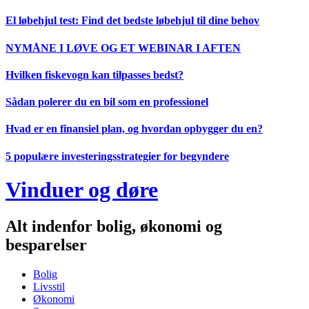
Videre
El løbehjul test: Find det bedste løbehjul til dine behov
til
indhold
NYMÅNE I LØVE OG ET WEBINAR I AFTEN
Hvilken fiskevogn kan tilpasses bedst?
Sådan polerer du en bil som en professionel
Hvad er en finansiel plan, og hvordan opbygger du en?
5 populære investeringsstrategier for begyndere
Vinduer og døre
Alt indenfor bolig, økonomi og
besparelser
Bolig
Livsstil
Økonomi