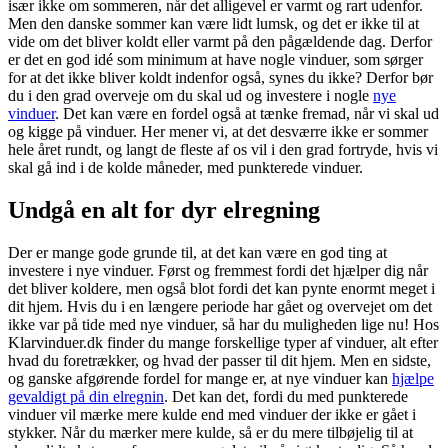
især ikke om sommeren, når det alligevel er varmt og rart udenfor.
Men den danske sommer kan være lidt lumsk, og det er ikke til at
vide om det bliver koldt eller varmt på den pågældende dag. Derfor
er det en god idé som minimum at have nogle vinduer, som sørger
for at det ikke bliver koldt indenfor også, synes du ikke? Derfor bør
du i den grad overveje om du skal ud og investere i nogle
nye
vinduer
. Det kan være en fordel også at tænke fremad, når vi skal ud
og kigge på vinduer. Her mener vi, at det desværre ikke er sommer
hele året rundt, og langt de fleste af os vil i den grad fortryde, hvis vi
skal gå ind i de kolde måneder, med punkterede vinduer.
Undgå en alt for dyr elregning
Der er mange gode grunde til, at det kan være en god ting at
investere i nye vinduer. Først og fremmest fordi det hjælper dig når
det bliver koldere, men også blot fordi det kan pynte enormt meget i
dit hjem. Hvis du i en længere periode har gået og overvejet om det
ikke var på tide med nye vinduer, så har du muligheden lige nu! Hos
Klarvinduer.dk finder du mange forskellige typer af vinduer, alt efter
hvad du foretrækker, og hvad der passer til dit hjem. Men en sidste,
og ganske afgørende fordel for mange er, at nye vinduer kan
hjælpe
gevaldigt på din elregnin
. Det kan det, fordi du med punkterede
vinduer vil mærke mere kulde end med vinduer der ikke er gået i
stykker. Når du mærker mere kulde, så er du mere tilbøjelig til at