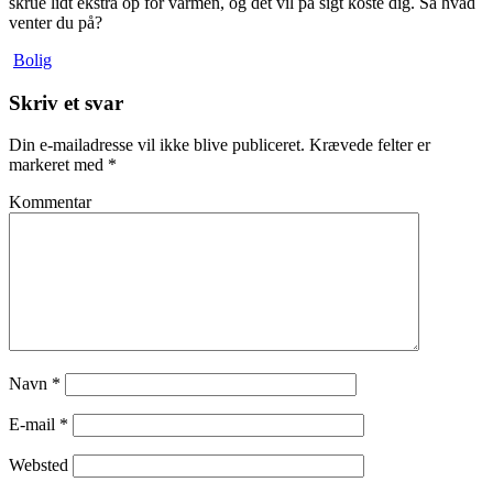
skrue lidt ekstra op for varmen, og det vil på sigt koste dig. Så hvad
venter du på?
Bolig
Skriv et svar
Din e-mailadresse vil ikke blive publiceret.
Krævede felter er
markeret med
*
Kommentar
Navn
*
E-mail
*
Websted