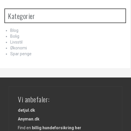
Kategorier
Blog
Bolig
Livsstil
Økonomi
Spar penge
Vi anbefaler:
detjul.dk
Anyman.dk
Find en
billig hundeforsikring her