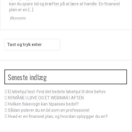
kan du spare tid og kræfter på at lære at handle. En finansiel
plan er en […]
Økonomi
Søg
efter:
Seneste indlæg
El løbehjul test: Find det bedste løbehjul til dine behov
NYMÅNE I LØVE OG ET WEBINAR I AFTEN
Hvilken fiskevogn kan tilpasses bedst?
Sådan polerer du en bil som en professionel
Hvad er en finansiel plan, og hvordan opbygger du en?