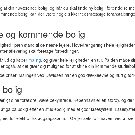
ytning af din nuværende bolig, og når du skal finde ny bolig i forbindelse
din kommende bolig, kan der være nogle sikkerhedsmæssige foranstaltninge
de og kommende bolig
jlighed i pæn stand til de næste lejere. Hovedrengøring i hele lejlighe
fter aflevering skal foretage forbedringer.
år ud og køber
maling
, og giver hele lejligheden en tur. På den måde slip
er også, at det giver dig mulighed for at shine din kommende studiebol
 gode priser. Malingen ved Davidsen har en god dækkeevne og hurtig tørre
 bolig
rligt dine forældre, være bekymrede. København er en storby, og der ver
 at gå på udkig efter en studiebolig med et godt låsesystem. Låsesyste
ghed for elektronisk adgangskontrol. Giv jer selv ro i maven, ved at sætt