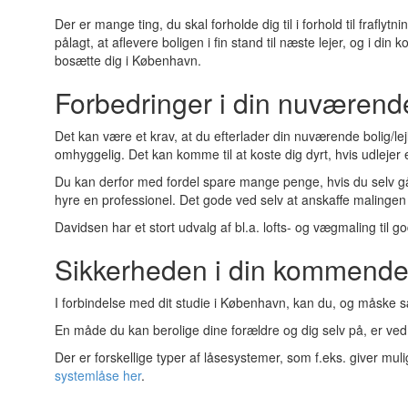
Der er mange ting, du skal forholde dig til i forhold til frafl
pålagt, at aflevere boligen i fin stand til næste lejer, og i 
bosætte dig i København.
Forbedringer i din nuværen
Det kan være et krav, at du efterlader din nuværende bolig/le
omhyggelig. Det kan komme til at koste dig dyrt, hvis udlejer e
Du kan derfor med fordel spare mange penge, hvis du selv g
hyre en professionel. Det gode ved selv at anskaffe malingen 
Davidsen har et stort udvalg af bl.a. lofts- og vægmaling til
Sikkerheden i din kommende
I forbindelse med dit studie i København, kan du, og måske sæ
En måde du kan berolige dine forældre og dig selv på, er ved
Der er forskellige typer af låsesystemer, som f.eks. giver muli
systemlåse her
.