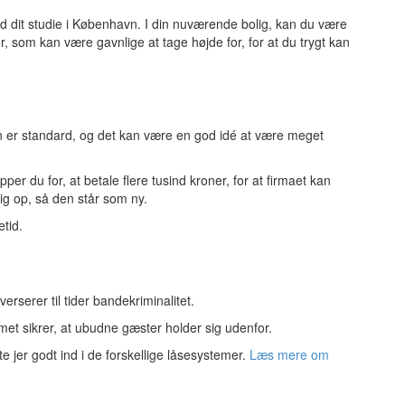
 med dit studie i København. I din nuværende bolig, kan du være
r, som kan være gavnlige at tage højde for, for at du trygt kan
den er standard, og det kan være en god idé at være meget
per du for, at betale flere tusind kroner, for at firmaet kan
ig op, så den står som ny.
tid.
serer til tider bandekriminalitet.
met sikrer, at ubudne gæster holder sig udenfor.
e jer godt ind i de forskellige låsesystemer.
Læs mere om