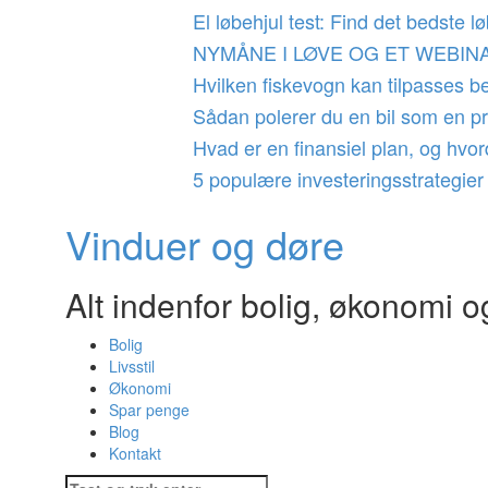
Videre
El løbehjul test: Find det bedste lø
til
NYMÅNE I LØVE OG ET WEBINA
indhold
Hvilken fiskevogn kan tilpasses b
Sådan polerer du en bil som en pr
Hvad er en finansiel plan, og hv
5 populære investeringsstrategier
Vinduer og døre
Alt indenfor bolig, økonomi 
Bolig
Livsstil
Økonomi
Spar penge
Blog
Kontakt
Søg