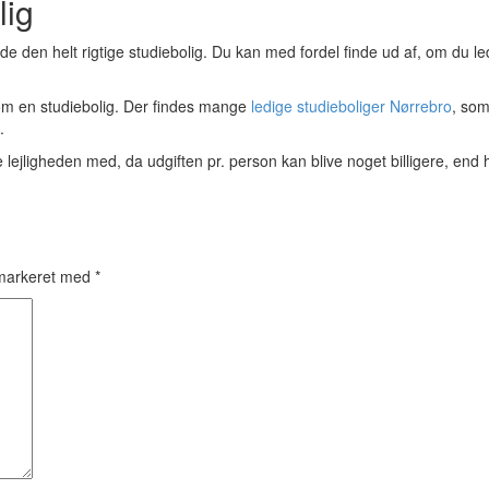
lig
de den helt rigtige studiebolig. Du kan med fordel finde ud af, om du lede
om en studiebolig. Der findes mange
ledige studieboliger Nørrebro
, som
.
ejligheden med, da udgiften pr. person kan blive noget billigere, end hv
 markeret med
*