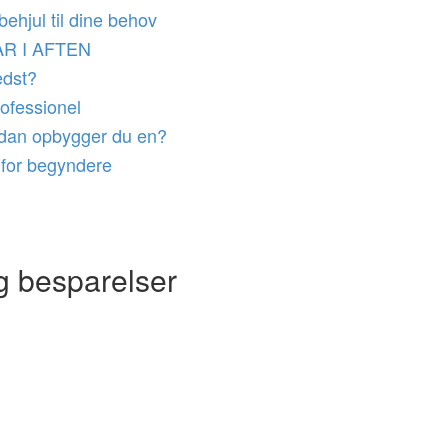
behjul til dine behov
R I AFTEN
edst?
ofessionel
ordan opbygger du en?
 for begyndere
og besparelser